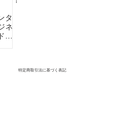
ンタ
ジネ
ドキ
テン
」配
特定商取引法に基づく表記