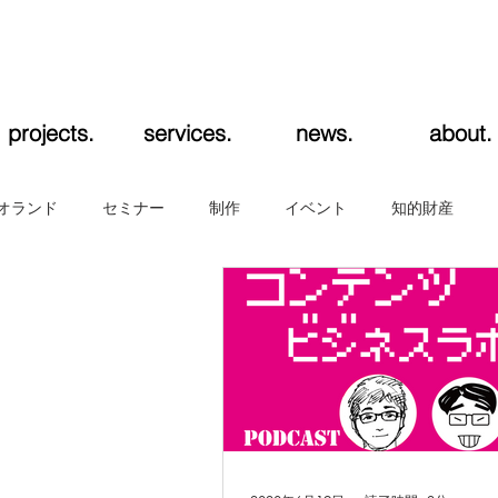
projects.
services.
news.
about.
オランド
セミナー
制作
イベント
知的財産