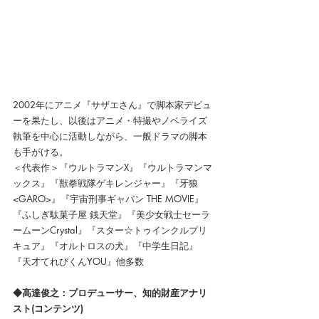
2002年にアニメ『サザエさん』で脚本家デビュ
ーを果たし、以後はアニメ・特撮やノベライズ
執筆を中心に活動しながら、一般ドラマの脚本
も手がける。
＜代表作＞『ウルトラマンX』『ウルトラマンマ
ックス』『獣拳戦隊ゲキレンジャー』『牙狼
<GARO>』『宇宙刑事ギャバン THE MOVIE』
『ふしぎ駄菓子屋 銭天堂』『美少女戦士セーラ
ームーンCrystal』『スター☆トゥインクルプリ
キュア』『オルトロスの犬』『中学生日記』
『天才てれびくんYOU』他多数
◆高達俊之：プロデューサー、知的財産アナリ
スト(コンテンツ) 