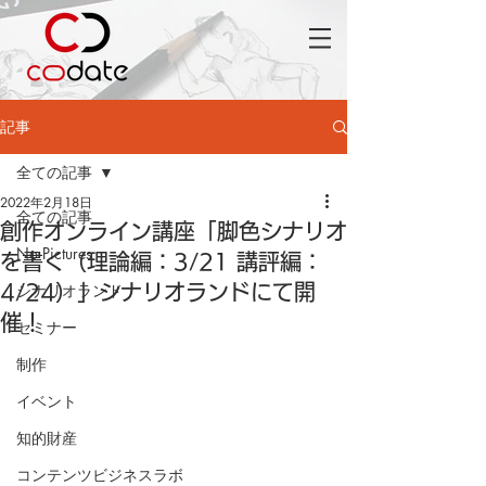
記事
全ての記事
2022年2月18日
全ての記事
創作オンライン講座「脚色シナリオ
No Pictures
を書く（理論編：3/21 講評編：
シナリオランド
4/24）」シナリオランドにて開
催！
セミナー
制作
イベント
知的財産
コンテンツビジネスラボ