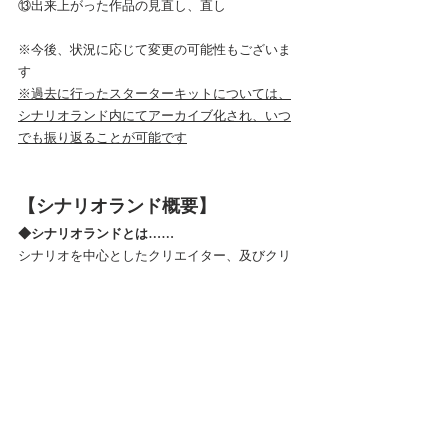
⑬出来上がった作品の見直し、直し
※今後、状況に応じて変更の可能性もございま
す
※過去に行ったスターターキットについては、
シナリオランド内にてアーカイブ化され、いつ
でも振り返ることが可能です
【シナリオランド概要】
◆シナリオランドとは……
シナリオを中心としたクリエイター、及びクリ
エイターの卵、業界応援者たちが集う場です。
激変するエンタメ業界の未来を担う人材を応援
しています。
■サロン名：シナリオランド
■サロンページ：
https://lounge.dmm.com/detail/445/
■月額料金：1900円（税込）