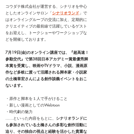
コウダテ株式会社が運営する、シナリオを中心
としたオンラインサロン「
シナリオランド
」で
はオンライングループの交流に加え、定期的に
クリエイティブの最前線で活躍しているゲスト
をお迎えし、トークショーやワークショップな
どを開催しております。
7月19日(金)のオンライン講座では、『超高速！
参勤交代』で第38回日本アカデミー賞最優秀脚
本賞を受賞し、映画やTVドラマ、小説、漫画原
作など多岐に渡って活躍される脚本家・小説家
の土橋章宏さんによる創作談義イベントをおこ
ないます。
・原作と脚本を１人で手がけること
・新しい漫画としてのWebtoon
・時代劇の魅力
……といった内容をもとに、
シナリオランドに
も参加されている土橋さんの多彩な創作活動に
迫り、その独自の視点と経験を活かした貴重な