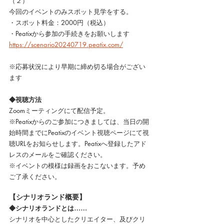
（２）
今回のイベントのみスポット見学をする。
・スポット料金：2000円（税込）
・Peatixから参加の手続きをお願いします
https://scenario20240719.peatix.com/
※応募状況により早期に締め切る場合がござい
ます
◆視聴方法
Zoomミーティングにて配信予定。
※Peatixからのご参加につきましては、当日の開
始時間までにPeatixのイベント視聴ページにて視
聴URLをお知らせします。Peatixへ登録したアド
レスのメールをご確認ください。
※イベントの模様は録画をおこないます。予め
ご了承ください。
【シナリオランド概要】
◆シナリオランドとは……
シナリオを中心としたクリエイター、及びクリ