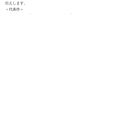
伝えします。
＜代表作＞
・小林雄次：『ウルトラマンオーブ』『ウルト
ラマンX』『ふしぎ駄菓子屋 銭天堂』『美少女戦
士セーラームーンCrystal』、他多数
・高達俊之：『Hi☆sCoool! セハガール』『ルパ
ン三世 天使の策略』『BUZZER BEATER』『京極
夏彦　巷説百物語』、他多数
◆特徴（２）
■多彩なゲスト講師
脚本家を始め、プロデューサー、監督、俳優、
声優等々……、人気作品に携わり、最前線で活
躍するクリエイターがゲスト講師として参加し
ます。
◆特徴（３）
■会員限定特典
入会された方には、もれなくここでしか読めな
い「シナリオライター志望者のためのお助けQ＆