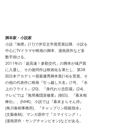
脚本家・小説家
小説『海煙』(11)で伊豆文学賞受賞以降、小説を
中心にTVドラマや映画の脚本、漫画原作など多
数手掛ける。
2011年の「超高速！参勤交代」の脚本が城戸賞
に入選し、その後同作は映画化を果たし、第38
回日本アカデミー賞最優秀脚本賞(14)を受賞。そ
の他の代表作に映画『引っ越し大名』(19)、『水
上のフライト』(20)、『身代わり忠臣蔵』(24)、
テレビでは『無用庵隠居修業』(朝日)、『幕末相
棒伝』、(NHK)、小説では『幕末まらそん侍』
(角川春樹事務所)、『チャップリン暗殺指令』
(文藝春秋)、マンガ原作で『スマイリング！』
(漫画原作・ヤングチャンピオン)などがある。