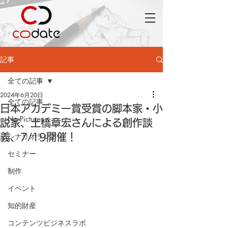
記事
全ての記事
2024年6月20日
全ての記事
日本アカデミー賞受賞の脚本家・小
No Pictures
説家、土橋章宏さんによる創作談
シナリオランド
義、7/19開催！
セミナー
制作
イベント
知的財産
コンテンツビジネスラボ