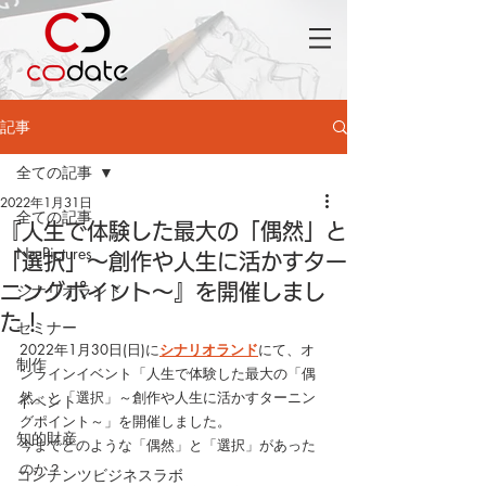
記事
全ての記事
2022年1月31日
全ての記事
『人生で体験した最大の「偶然」と
No Pictures
「選択」～創作や人生に活かすター
シナリオランド
ニングポイント～』を開催しまし
た！
セミナー
2022年1月30日(日)に
シナリオランド
にて、オ
制作
ンラインイベント「人生で体験した最大の「偶
然」と「選択」～創作や人生に活かすターニン
イベント
グポイント～」を開催しました。
知的財産
今までどのような「偶然」と「選択」があった
のか？
コンテンツビジネスラボ