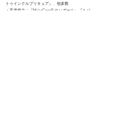
トゥインクルプリキュア』、他多数
・高達俊之：『Hi☆sCoool! セハガール』『ルパ
ン三世 天使の策略』『BUZZER BEATER』『京極
夏彦　巷説百物語』、他多数
◆特徴（２）
■多彩なゲスト講師
脚本家を始め、プロデューサー、監督、俳優、
声優等々……、人気作品に携わり、最前線で活
躍するクリエイターがゲスト講師として参加し
ます。
◆特徴（３）
■会員限定特典
入会された方には、もれなくここでしか読めな
い「シナリオライター志望者のためのお助けQ＆
A集」(15,000字書き下ろし) や、漫画界の巨
匠・小池一夫先生による「小池一夫の漫画原作
の書き方（特別講義）」の動画コンテンツ、オ
リジナルシナリオ創作のための「キャラクター