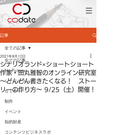
記事
全ての記事
2021年8月12日
全ての記事
シナリオランド×ショートショート
No Pictures
作家・田丸雅智のオンライン研究室
シナリオランド
～どんどん書きたくなる！ ストー
リーの作り方～ 9/25（土）開催！
セミナー
制作
イベント
知的財産
コンテンツビジネスラボ