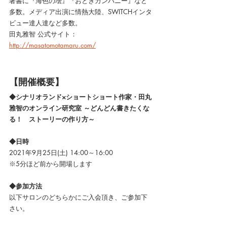
著書に『海色の壜』『おとぎカンパニー』など
多数。メディア出演に情熱大陸、SWITCHインタ
ビュー達人達など多数。
田丸雅智 公式サイト：
http://masatomotamaru.com/
【開催概要】
◆シナリオランド×ショートショート作家・田丸
雅智のオンライン研究室 ～どんどん書きたくな
る！　ストーリーの作り方～
◆日時
2021年9月25日(土) 14:00～16:00
※5分ほど前から開場します
◆参加方法
以下サロンのどちらかにご入会頂き、ご参加下
さい。