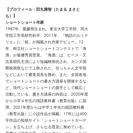
【プロフィール：田丸雅智（たまる まさと
も）】
ショートショート作家
1987年、愛媛県生まれ。東京大学工学部、同大
学院工学系研究科卒。2011年、『物語のルミナ
リエ』に「桜」が掲載され作家デビュー。12
年、樹立社ショートショートコンテストで「海
酒」が最優秀賞受賞。「海酒」は、ピース・又
吉直樹氏主演により短編映画化され、カンヌ国
際映画祭などで上映された。坊っちゃん文学賞
などにおいて審査員長を務め、また、全国各地
でショートショートの書き方講座を開催するな
ど、現代ショートショートの旗手として幅広く
活動している。書き方講座の内容は、2020年度
から小学４年生の国語教科書（教育出版）に採
用。2021年度からは中学１年生の国語教科書
（教育出版）に小説作品が掲載。17年には400
字作品の投稿サイト「ショートショートガーデ
ン」を立ち上げ、さらなる普及に努めている。