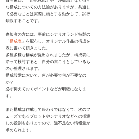
古今東西、「起承転結」や「序破急」など様々
な構成についての方法論がありますが、共通し
て必要なことは実際に頭と手を動かして、試行
錯誤することです。
参加者の方には、事前にシナリオランド特製の
「
構成表
」を配布し、オリジナル作品の構成を
表に書いて頂きました。
多種多様な構成が提出されましたが、構成表に
沿って検討すると、自分の書こうとしているも
のが整理されます。
構成段階において、何が必要で何が不要なの
か？
必ず抑えておくポイントなどが明確になりま
す。
また構成は作成して終わりではなくて、次のフ
ェーズであるプロットやシナリオなどへの橋渡
しの役割もありますので、過不足ない情報量が
求められます。