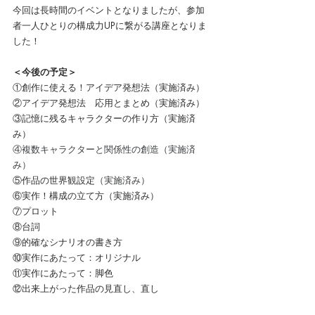
今回は長時間のイベントとなりましたが、参加
者一人ひとりの構成力UPに繋がる講座となりま
した！
＜今後の予定＞
①創作に使える！アイデア発想法（実施済み）
②アイデア発想法　応用とまとめ（実施済み）
③記憶に残るキャラクターの作り方（実施済
み）
④複数キャラクターと関係性の創造（実施済
み）
⑤作品の世界観設定
（実施済み）
⑥実作！構成の立て方（実施済み）
⑦プロット
⑧台詞
⑨的確なシナリオの書き方
⑩実作にあたって：オリジナル
⑪実作にあたって：脚色
⑫出来上がった作品の見直し、直し