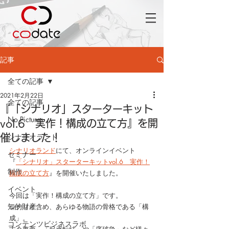
記事
全ての記事
2021年2月22日
全ての記事
『「シナリオ」スターターキット
No Pictures
vol.6 実作！構成の立て方』を開
シナリオランド
催しました！
シナリオランド
にて、オンラインイベント
セミナー
『
「シナリオ」スターターキットvol.6　実作！
制作
構成の立て方
』を開催いたしました。
イベント
今回は「実作！構成の立て方」です。
知的財産
シナリオ含め、あらゆる物語の骨格である「構
成」。
コンテンツビジネスラボ