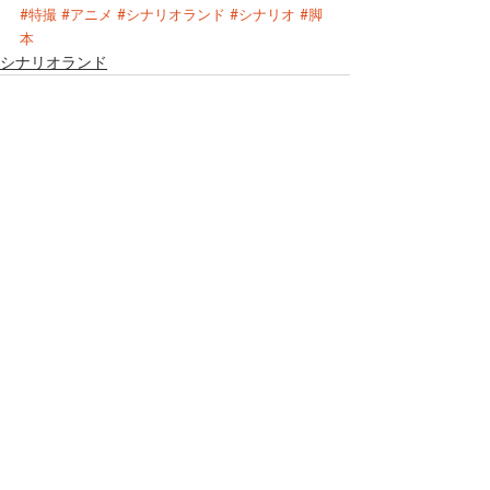
#特撮
#アニメ
#シナリオランド
#シナリオ
#脚
本
シナリオランド
最新記事
すべて表示