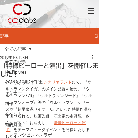
記事
全ての記事
2019年10月28日
全ての記事
「特撮ヒーローと演出」を開催しま
No Pictures
した！
2019年10月26日(土)
シナリオランド
にて、『ウ
シナリオランド
ルトラマンタイガ』のメイン監督を始め、『ウ
セミナー
ルトラマンR/B』『ウルトラマンジード』『ウル
トラマンオーブ』等の「ウルトラマン」シリー
制作
ズや『超星艦隊セイザーX』といった特撮作品を
イベント
手掛けられる、映画監督・演出家の市野龍一さ
んをゲストにお迎えし、「
特撮ヒーローと演
知的財産
出
」をテーマにトークイベントを開催いたしま
コンテンツビジネスラボ
した！