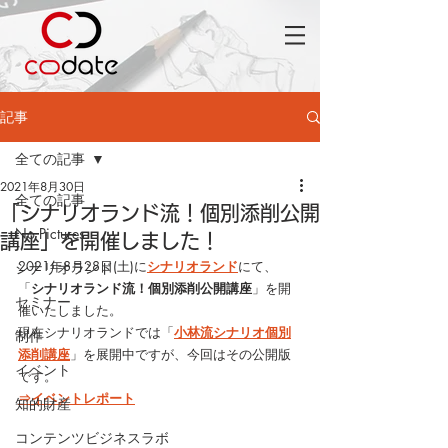
記事
全ての記事
2021年8月30日
全ての記事
「シナリオランド流！個別添削公開
No Pictures
講座」を開催しました！
2021年8月28日(土)に
シナリオランド
にて、
シナリオランド
「
シナリオランド流！個別添削公開講座
」を開
セミナー
催いたしました。
現在シナリオランドでは「
小林流シナリオ個別
制作
添削講座
」を展開中ですが、今回はその公開版
イベント
です。
⇒イベントレポート
知的財産
コンテンツビジネスラボ