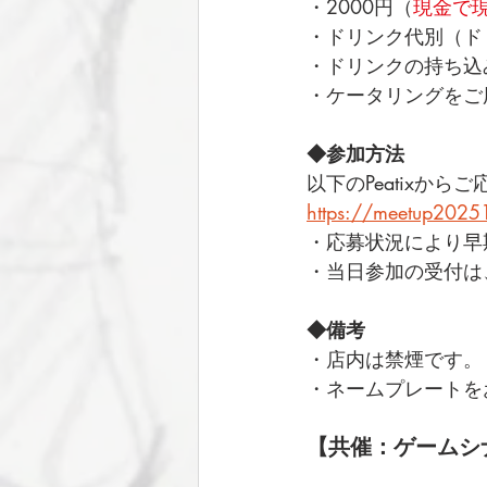
・2000円（
現金で
・ドリンク代別（ド
・ドリンクの持ち込
・ケータリングをご
◆参加方法
以下のPeatixか
https://meetup2025
・応募状況により早
・当日参加の受付は
◆備考
・店内は禁煙です。
・ネームプレートを
【共催：ゲームシ