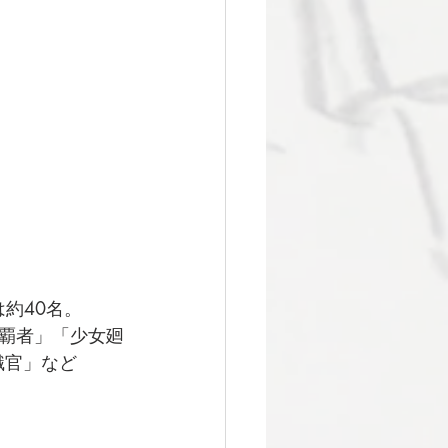
約40名。
覇者」「少女廻
識官」など