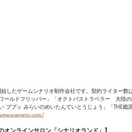
を開始したゲームシナリオ制作会社です。契約ライター数は
ワールドフリッパー」「オクトパストラベラー　大陸の
い ププッ みらいのめいたんていとうじょう」「THE鑑
lume-scenario.com/
のオンラインサロン「シナリオランド」】