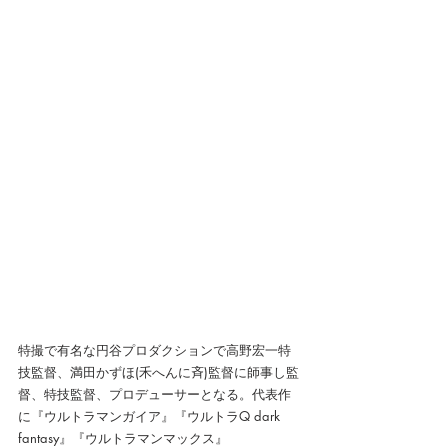
特撮で有名な円谷プロダクションで高野宏一特
技監督、満田かずほ(禾へんに斉)監督に師事し監
督、特技監督、プロデューサーとなる。代表作
に『ウルトラマンガイア』『ウルトラQ dark 
fantasy』『ウルトラマンマックス』