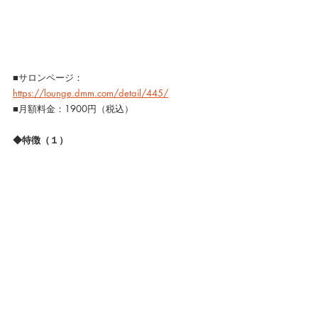
■サロンページ：
https://lounge.dmm.com/detail/445/
■月額料金：1900円（税込）
◆特徴（１）
■アニメ・特撮に強い
アニメ・特撮業界において、今まで多くの作品
に携わったサロンオーナーの脚本家・小林雄次
とプロデューサー・文芸ディレクターの高達俊
之を中心に、執筆ノウハウや最前線の情報をお
伝えします。
＜代表作＞
・小林雄次：『ウルトラマンオーブ』『ウルト
ラマンX』『スター☆トゥインクルプリキュア』
『美少女戦士セーラームーンCrystal』、他多数
・高達俊之：『Hi☆sCoool! セハガール』『ルパ