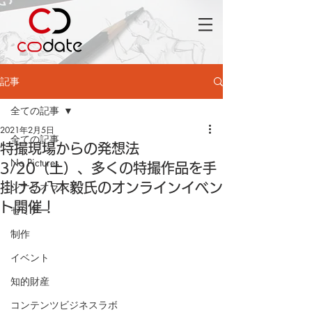
記事
全ての記事
2021年2月5日
全ての記事
特撮現場からの発想法
No Pictures
3/20（土）、多くの特撮作品を手
シナリオランド
掛ける八木毅氏のオンラインイベン
ト開催！
セミナー
制作
イベント
知的財産
コンテンツビジネスラボ