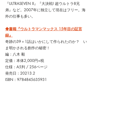
『ULTRASEVEN X』『大決戦! 超ウルトラ8兄
弟』など。2007年に独立して現在はフリー。海
外の仕事も多い。
◆書籍『ウルトラマンマックス 15年目の証言
録』
奇跡の39＋1話はいかにして作られたのか？　い
ま明かされる創作の秘密！
編：八木 毅
定価：本体2,000円+税
仕様：A5判 / 256ページ
発売日：20213.2
ISBN：9784845635931