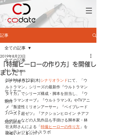
記事
全ての記事
2019年8月23日
全ての記事
「特撮ヒーローの作り方」を開催し
No Pictures
ました！
2019年8月22日(木)
シナリオランド
にて、「ウ
シナリオランド
ルトラマン」シリーズの最新作『ウルトラマン
セミナー
タイガ』でシリーズ構成・脚本を担当し、『ウ
ルトラマンオーブ』『ウルトラマンX』やTVアニ
制作
メ『叛逆性ミリオンアーサー』『ベイブレード
イベント
バースト超ゼツ』『アクションヒロイン チアフ
ルーツ』などの人気作品も手掛ける脚本家・林
知的財産
壮太郎さんによる「
特撮ヒーローの作り方
」を
コンテンツビジネスラボ
開催いたしました！