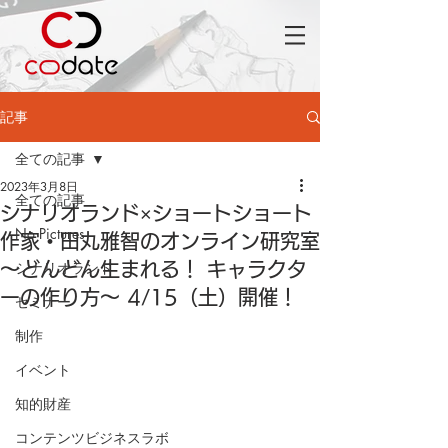
記事
全ての記事
2023年3月8日
全ての記事
シナリオランド×ショートショート
No Pictures
作家・田丸雅智のオンライン研究室
シナリオランド
～どんどん生まれる！ キャラクタ
ーの作り方～ 4/15（土）開催！
セミナー
制作
イベント
知的財産
コンテンツビジネスラボ