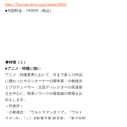
https://lounge.dmm.com/detail/445/
■月額料金：1900円（税込）
◆特徴（１）
■アニメ・特撮に強い
アニメ・特撮業界において、今まで多くの作品
に携わったサロンオーナーの脚本家・小林雄次
とプロデューサー・文芸ディレクターの高達俊
之を中心に、執筆ノウハウや最前線の情報をお
伝えします。
＜代表作＞
・小林雄次：『ウルトラマンオーブ』『ウルト
ラマンX』『ふしぎ駄菓子屋 銭天堂』『美少女戦
士セーラームーンCrystal』、他多数