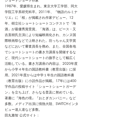
ショートショート作家
1987年、愛媛県生まれ。東京大学工学部、同大
学院工学系研究科卒。2011年、『物語のルミナ
リエ』に「桜」が掲載され作家デビュー。12
年、樹立社ショートショートコンテストで「海
酒」が最優秀賞受賞。「海酒」は、ピース・又
吉直樹氏主演により短編映画化され、カンヌ国
際映画祭などで上映された。坊っちゃん文学賞
などにおいて審査員長を務め、また、全国各地
でショートショートの書き方講座を開催するな
ど、現代ショートショートの旗手として幅広く
活動している。書き方講座の内容は、2020年度
から小学４年生の国語教科書（教育出版）に採
用。2021年度からは中学１年生の国語教科書
（教育出版）に小説作品が掲載。17年には400
字作品の投稿サイト「ショートショートガーデ
ン」を立ち上げ、さらなる普及に努めている。
著書に『海色の壜』『おとぎカンパニー』など
多数。メディア出演に情熱大陸、SWITCHインタ
ビュー達人達など多数。
田丸雅智 公式サイト：