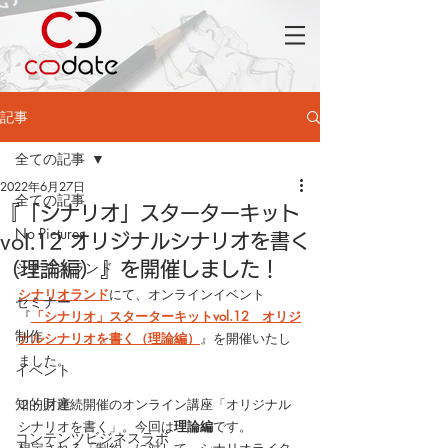
記事
全ての記事
2022年6月27日
全ての記事
『「シナリオ」スターターキット
No Pictures
vol.12 オリジナルシナリオを書く
シナリオランド
（理論編）』を開催しました！
シナリオランド
にて、オンラインイベント
セミナー
『
「シナリオ」スターターキットvol.12　オリジ
制作
ナルシナリオを書く（理論編）
』
を開催いたし
ました。
イベント
知的財産
２ヶ月連続開催のオンライン講座「オリジナル
シナリオを書く」。今回は
理論編
です。
コンテンツビジネスラボ