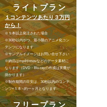
ライトプラン
版権イラスト等、アニメに活用できるか
動画コンテの場合もあり
データをチェック
１コンテンツあたり３万円
から！
※５本以上発注された場合
※30秒以内かつ、最小限のアニメ化コン
テンツになります
※サンプルイメージはお問い合せ下さい
©
2018
c
o
d
a
t
e
C
o
.
,
L
t
d
.
All
R
i
g
hts
r
e
s
e
r
v
e
d
.
※納品はmp4やmovなどのデータ素材に
なります（DVD・Blu-rayの作成は実費が
掛かります）
※制作期間の目安は、30秒以内のコンテ
ンツ×５本≒約一ヶ月となります
フリープラン