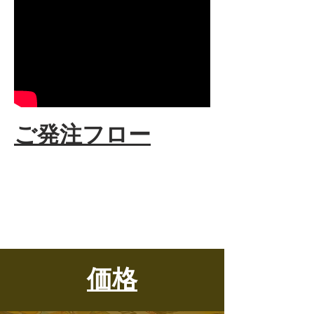
ご発注フロー
ご依頼の内容・費用・納期等の
確
認を行い、
正式なお見積りを発行
ボリュームや目的に合った
ライターをスタッフィング
お打合
せ
シナリオ
価格
素材確認
絵コンテ