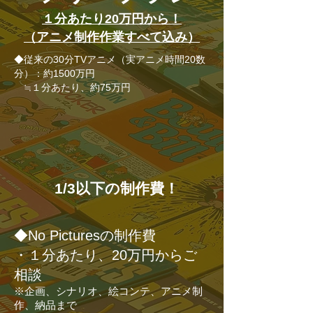
１分あたり20万円から！
（アニメ制作作業すべて込み）
◆従来の30分TVアニメ（実アニメ時間20数
分）：約1500万円
≒１分あたり、約75万円
1/3以下の制作費！
◆No Picturesの制作費
・１分あたり、20万円からご
相談
※企画、シナリオ、絵コンテ、アニメ制
作、納品まで