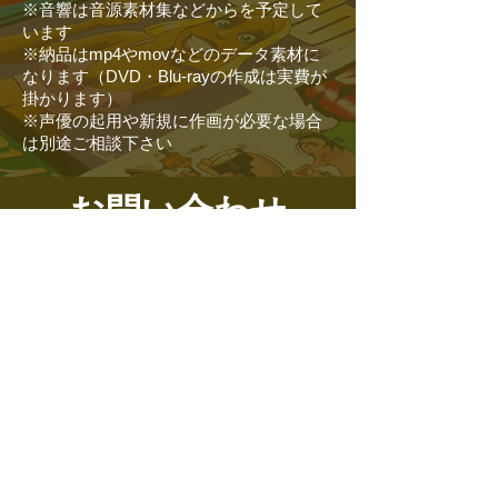
※音響は音源素材集などからを予定して
います
※納品はmp4やmovなどのデータ素材に
なります（DVD・Blu-rayの作成は実費が
掛かります）
※声優の起用や新規に作画が必要な場合
は別途ご相談下さい
お問い合わせ