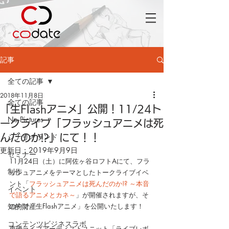
記事
全ての記事
2018年11月8日
全ての記事
「生Flashアニメ」公開！11/24ト
No Pictures
ークライブ「フラッシュアニメは死
シナリオランド
んだのか!?」にて！！
更新日：
2019年9月9日
セミナー
11月24日（土）に阿佐ヶ谷ロフトAにて、フラ
制作
ッシュアニメをテーマとしたトークライブイベ
ント「
フラッシュアニメは死んだのか!? ～本音
イベント
で語るアニメとカネ～
」が開催されますが、そ
知的財産
の中で「生Flashアニメ」を公開いたします！
コンテンツビジネスラボ
声優ライブアーティストユニット「ライブレボ