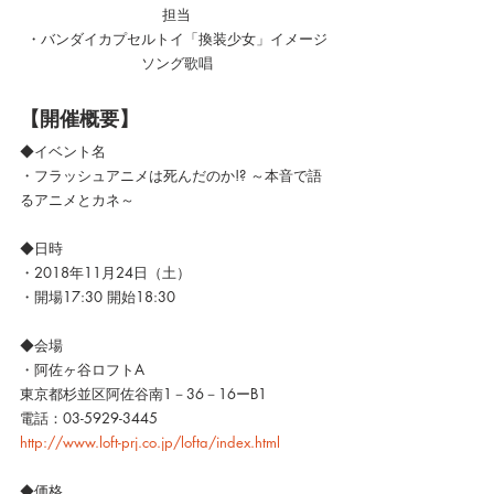
担当
・バンダイカプセルトイ「換装少女」イメージ
ソング歌唱
【開催概要】
◆イベント名
・フラッシュアニメは死んだのか!? ～本音で語
るアニメとカネ～
◆日時
・2018年11月24日（土）
・開場17:30 開始18:30
◆会場
・阿佐ヶ谷ロフトA
東京都杉並区阿佐谷南1－36－16ーB1
電話：03-5929-3445
http://www.loft-prj.co.jp/lofta/index.html
◆価格