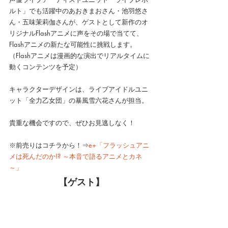
ルト」でも活躍中のあおきまおさん・池羽悠さ
ん・五味茉莉伽さんが、ゲストとして新作のオ
リジナルFlashアニメに声をその場で当てて、
Flashアニメの新たな可能性に挑戦します。
（Flashアニメは漫画的な演出でリアルタイムに
動くコンテンツを予定）
キャラクターデザインは、ライブアイドルユニ
ット「全力乙女団」の暴風雪六花さんが担当。
貴重な機会ですので、ぜひお見逃しなく！
※前売りはコチラから！⇒
e+「フラッシュアニ
メは死んだのか!? ～本音で語るアニメとカネ
～」
【ゲスト】