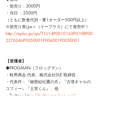
・前売り：2000円
・当日 ：2500円
（ともに飲食代別・要1オーダー500円以上）
※前売り券はe＋（イープラス）にて発売中！
http://eplus.jp/sys/T1U14P0010163P0108P00
2276246P0050001P006001P0030001
【登壇者】
◆FROGMAN（フロッグマン）
・蛙男商会 代表、株式会社DLE 取締役
・代表作：『秘密結社鷹の爪』『古墳ギャルの
コフィー』『土管くん』、他
・Twitter：
https://twitter.com/ono_ryo1
◆A.e.Suck(エイサク)
・代表作：『FLASHアニメーション制作バイブ
ル』『カンセンジャー』『キン肉マン』、他
・Twitter：
https://twitter.com/aesuck