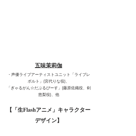
五味茉莉伽
・声優ライブアーティストユニット「ライブレ
ボルト」(宮代りな役)、
「ぎゃるがん☆だぶるぴーす」(藤原佐織役、剣
悠梨役)、他
【「生Flashアニメ」キャラクター
デザイン】