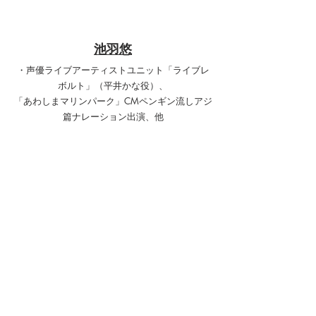
池羽悠
・声優ライブアーティストユニット「ライブレ
ボルト」（平井かな役）、
「あわしまマリンパーク」CMペンギン流しアジ
篇ナレーション出演、他