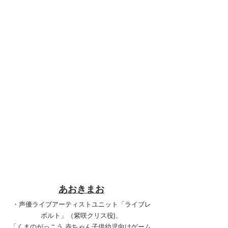
あおきまお
・声優ライブアーティストユニット「ライブレ
ボルト」（紫咲クリス役)、
「くまのがっこう 赤ちゃん子供幼児向けゲーム 