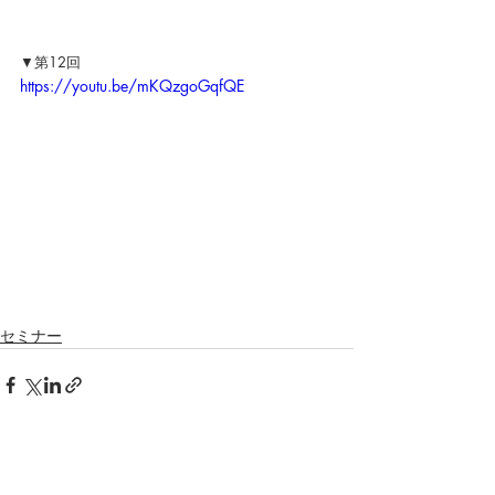
▼第12回
https://youtu.be/mKQzgoGqfQE
セミナー
最新記事
すべて表示