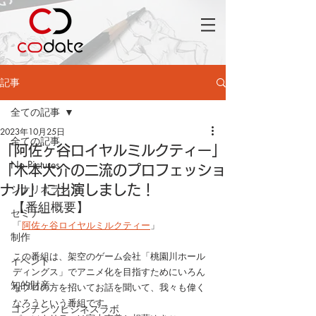
記事
全ての記事
2023年10月25日
全ての記事
「阿佐ヶ谷ロイヤルミルクティー」
No Pictures
「木本大介の二流のプロフェッショ
シナリオランド
ナル」に出演しました！
【番組概要】
セミナー
「
阿佐ヶ谷ロイヤルミルクティー
」
制作
この番組は、架空のゲーム会社「桃園川ホール
イベント
ディングス」でアニメ化を目指すためにいろん
知的財産
なプロの方を招いてお話を聞いて、我々も偉く
なろうという番組です。
コンテンツビジネスラボ